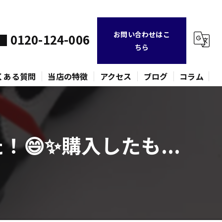
お問い合わせはこ
0120-124-006
ちら
くある質問
当店の特徴
アクセス
ブログ
コラム
不用品
😄✨購入したも...
時計
金貨
バッグ
ネックレス