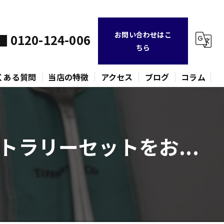
お問い合わせはこ
0120-124-006
ちら
くある質問
当店の特徴
アクセス
ブログ
コラム
不用品
ラリーセットをお...
時計
金貨
バッグ
ネックレス