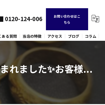
お問い合わせはこ
0120-124-006
ちら
くある質問
当店の特徴
アクセス
ブログ
コラム
不用品
れました✨お客様...
時計
金貨
バッグ
ネックレス