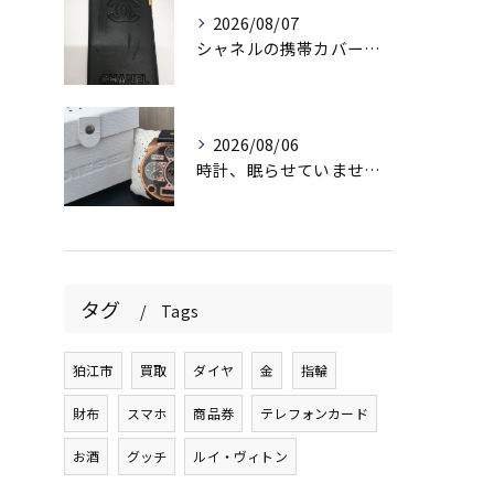
2026/08/07
シャネルの携帯カバー、お持ちいただきありがとうございます📱✨
2026/08/06
時計、眠らせていませんか？⌚️
タグ
Tags
狛江市
買取
ダイヤ
金
指輪
財布
スマホ
商品券
テレフォンカード
お酒
グッチ
ルイ・ヴィトン