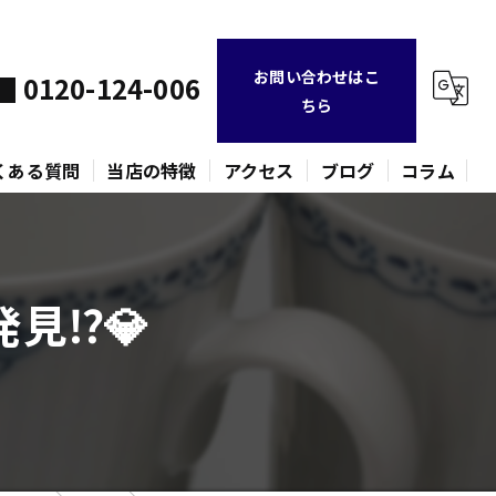
お問い合わせはこ
0120-124-006
ちら
くある質問
当店の特徴
アクセス
ブログ
コラム
不用品
⁉️💎
時計
金貨
バッグ
ネックレス