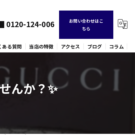
お問い合わせはこ
0120-124-006
ちら
くある質問
当店の特徴
アクセス
ブログ
コラム
不用品
せんか？✨
時計
金貨
バッグ
ネックレス