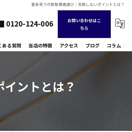
喜多見での買取業者選び：失敗しないポイントとは？
お問い合わせはこ
0120-124-006
ちら
くある質問
当店の特徴
アクセス
ブログ
コラム
不用品
ポイントとは？
時計
金貨
バッグ
ネックレス