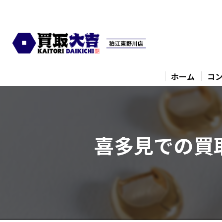
ホーム
コ
喜多見での買