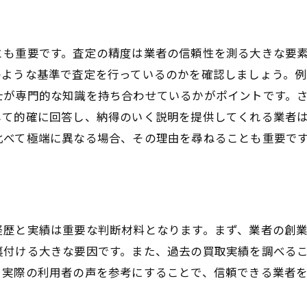
不透明な手数料への対処法
納得できる価格設定の探し方
とも重要です。査定の精度は業者の信頼性を測る大きな要
スタッフ対応でわかる信頼できる買取業者
のような基準で査定を行っているのかを確認しましょう。
スタッフの専門性と知識の確認
士が専門的な知識を持ち合わせているかがポイントです。
親切な対応がもたらす安心感
して的確に回答し、納得のいく説明を提供してくれる業者
初めての依頼でも安心な説明力
比べて極端に異なる場合、その理由を尋ねることも重要で
問題解決能力を見極める方法
顧客対応の質が示す信頼性
長期的な信頼関係を築くスタッフ選び
喜多見での賢い情報収集方法を紹介
経歴と実績は重要な判断材料となります。まず、業者の創
地域密着型の情報源を活用する
裏付ける大きな要因です。また、過去の買取実績を調べる
オンラインとオフラインの情報を比較
、実際の利用者の声を参考にすることで、信頼できる業者
知り合いから得られる貴重な意見