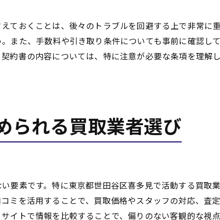
最新情報を得るためのSNS活用法
第三者のレビューを取り入れた判断
さえておくことは、後々のトラブルを回避する上で非常に
う。また、手数料や引き取り条件についても事前に確認し
情報収集に役立つイベント参加
。契約書の内容については、特に注意が必要な条項を理解
失敗しない買取業者選びのステップガイド
初めて買取を利用する際の準備
業者選びの基本ステップを理解
契約前に確認するべきチェックリスト
められる買取業者選び
トラブルを避けるための事前対策
成功するための交渉術を学ぶ
最後に確認すべき重要事項
安心できる買取業者を見極めるためのポイント
ない要素です。特に東京都世田谷区喜多見で活動する買取
信頼性の高い買取業者の特徴
口コミを活用することで、買取価格やスタッフの対応、査
長期的なサポートを提供する業者を選ぶ
ミサイトで情報を比較することで、偏りのない客観的な視