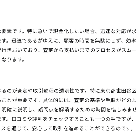
長期的な関係構築を目指す選び方
買取業者の口コミ確認方法を解説
信頼できる口コミサイトの見つけ方
な要素です。特に急いで現金化したい場合、迅速な対応が
口コミを正しく解釈する技術
ます。迅速であるがゆえに、顧客の時間を無駄にせず、効
ネガティブなレビューの読み方
が行き届いており、査定から支払いまでのプロセスがスム
口コミを元にした賢い業者選び
となります。
社内評価と外部レビューの比較
地域別の口コミ情報の探し方
価格設定の透明性を重視した買取業者の選び方
じるのが査定や取引過程の透明性です。特に東京都世田谷
市場価格と比較する際の注意点
ることが重要です。具体的には、査定の基準や手順がどの
査定価格の根拠を確認する方法
て明確に説明し、疑問点を解消するための時間を惜しみま
価格交渉のポイントとコツ
ます。口コミや評判をチェックすることも一つの手ですが
透明性のある価格提示の重要性
セスを通じて、安心して取引を進めることができるのです。