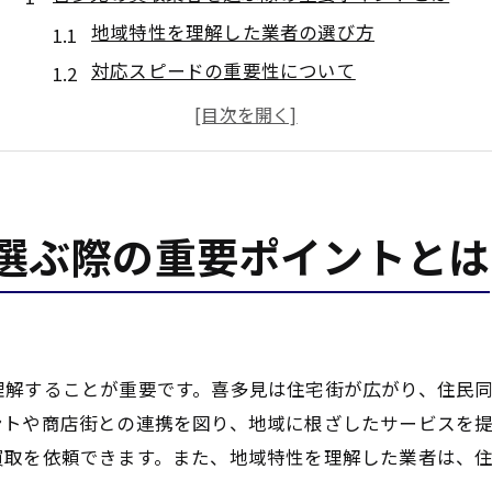
地域特性を理解した業者の選び方
対応スピードの重要性について
買取業者のプロセス透明性を確認する方法
査定の精度を見極めるポイント
買取業者の経歴と実績を知る
契約前に確認すべき基本事項
選ぶ際の重要ポイントとは
透明性と信頼性が求められる買取業者選び
口コミ評価の役割とその活用法
契約内容の明確化がもたらす安心感
相見積もりでわかる業者の違い
理解することが重要です。喜多見は住宅街が広がり、住民
透明性を確保するための具体的な質問
ントや商店街との連携を図り、地域に根ざしたサービスを
信頼できる業者を見極めるサイン
買取を依頼できます。また、地域特性を理解した業者は、