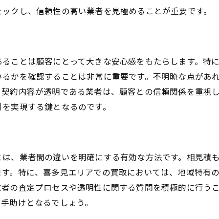
ェックし、信頼性の高い業者を見極めることが重要です。
顧客満足度を重視した業者の選び方
信頼できる業者の選定基準を知る
安心できる契約内容の確認
あることは顧客にとって大きな安心感をもたらします。特
過去の取引実績を元にした判断
いるかを確認することは非常に重要です。不明瞭な点があ
、契約内容が透明である業者は、顧客との信頼関係を重視
引を実現する鍵となるのです。
とは、業者間の違いを明確にする有効な方法です。相見積
ます。特に、喜多見エリアでの買取においては、地域特有
業者の査定プロセスや透明性に関する質問を積極的に行う
る手助けとなるでしょう。