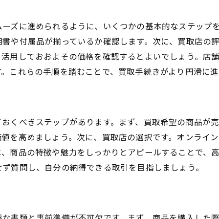
アイテムのストーリーを伝えるプレゼンテーション
ムーズに進められるように、いくつかの基本的なステップ
買取後に後悔しないためのポイント
明書や付属品が揃っているか確認します。次に、買取店の
狛江市の買取トレンドを先読みする方法
を活用しておおよその価格を確認するとよいでしょう。店
買取業者との関係を強化するためのコミュニケーシ
す。これらの手順を踏むことで、買取手続きがより円滑に進
ておくべきステップがあります。まず、買取希望の商品が
価値を高めましょう。次に、買取店の選択です。オンライ
は、商品の特徴や魅力をしっかりとアピールすることで、
せず質問し、自分の納得できる取引を目指しましょう。
要な書類と事前準備が不可欠です。まず、商品を購入した