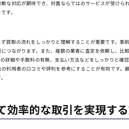
柔軟な対応が期待でき、対面ならではのサービスが受けら
スムーズな譲渡を実現するための交渉術
トです。
狛江市での譲渡に役立つサービス紹介
譲渡後の手続きとアフターケア
買取手数料を抑えるための賢い方法とは
まず買取の流れをしっかりと理解することが重要です。事
狛江市の買取業者の手数料比較と節約術
引につながります。また、複数の業者に査定を依頼し、比
手数料を抑えるための交渉ポイント
定の詳細や手数料の有無、支払い方法などをしっかりと確
無料査定を利用した賢い取引術
去の利用者の口コミや評判を参考にすることが有効です。
買取時に発生する隠れた費用を避ける方法
す。
手数料なしで取引できるケースとは
狛江市での手数料に関する最新情報
て効率的な取引を実現する
買取で最大限の価値を引き出すための実践的アドバイス
狛江市での買取における成功事例紹介
買取前に行うべき価値評定の方法