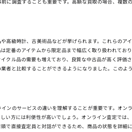
事前に調査することも重要です。高額な買取の場合、複数
契約前に確認すべき業者の保証内容
長期的な関係を築くためのコミュニケーション方法
買取成功の鍵となる地域情報の活用術
狛江市での買取市場の変遷と現状
品や高級時計、古美術品などが挙げられます。これらのア
地域特有の季節イベントと買取のチャンス
品は定番のアイテムから限定品まで幅広く取り扱われてお
狛江市の地元コミュニティから得られる情報
サイクル品の需要も増えており、良質な中古品が高く評価
地域密着型サービスの活用方法
の業者と比較することができるようになりました。このよ
知っておくべき狛江市の買取に有利な制度
地域情報を収集するための効果的な方法
狛江市での譲渡をスムーズに進めるためのステップ
譲渡に必要な法的手続きと注意点
ラインのサービスの違いを理解することが重要です。オン
譲渡を成功させるための準備作業
忙しい方には利便性が高いでしょう。オンライン査定では
店頭で直接査定員と対話ができるため、商品の状態を詳細
譲渡対象物の価値を高めるための工夫