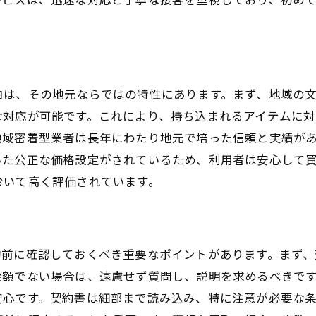
取引終了後のフォローアップの重要性
高額査定を狙うための狛江市特有のテクニックとは
狛江市の市場動向を理解した高評価を得る方法
査定前に自分でできる簡単メンテナンス
由は、その地元ならではの特性にあります。まず、地域の
季節やイベントを利用した査定アップの秘訣
な対応が可能です。これにより、持ち込まれるアイテムに対
狛江市の査定基準を活かした交渉術
地域密着型業者は長年にわたり地元で培った信頼と実績が
希少価値を引き出すアイテムプレゼンテーション
いた公正な価格設定がされているため、利用者は安心して
高額査定を実現するためのタイミングとは
おいて高く評価されています。
信頼できる買取パートナーの選び方のポイント
狛江市の優良買取業者を見分けるコツ
口コミやレビューを活用した業者選び
約前に確認しておくべき重要なポイントがあります。まず
信頼性を確認するための具体的チェックポイント
金額でない場合は、遠慮せず質問し、説明を求めるべきで
直接訪問する際の観察ポイント
安心です。契約書は細部まで読み込み、特に注意が必要な