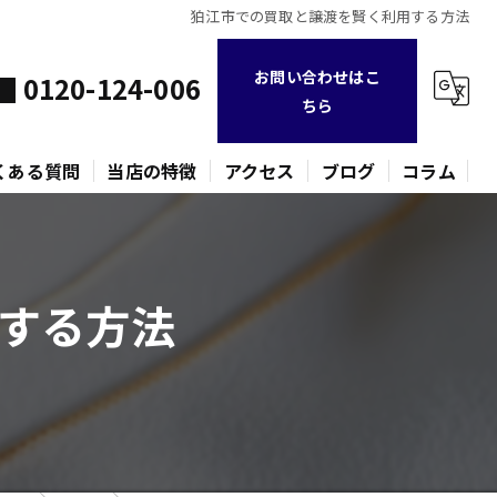
狛江市での買取と譲渡を賢く利用する方法
お問い合わせはこ
0120-124-006
ちら
くある質問
当店の特徴
アクセス
ブログ
コラム
不用品
する方法
時計
金貨
バッグ
ネックレス