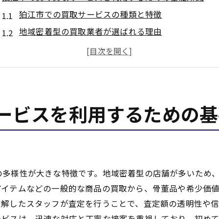
狛江市での買取サービスの種類と特徴
地域密着型の買取業者が選ばれる理由
買取契約を結ぶ前に確認しておくべきこと
狛江市で人気の買取アイテムとそのトレンド
オンラインとオフラインの買取の違い
買取を依頼する際の心構えと注意点
ービスを利用するための基
買取の流れを把握して効率的な取引を実現する方法
狛江市での買取手続きの基本的な流れ
初めての買取で知っておくべきステップ
買取の際に必要な書類と準備
の多様性が大きな特徴です。地域密着型の店舗が多いため
スムーズな取引のための時間管理術
アイテムなどの一般的な商品の買取から、骨董品や希少価
買取査定時に質問すべき重要ポイント
理解したスタッフが査定を行うことで、査定額の透明性や
ービスは、迅速な対応と丁寧な接客を重視しており、初め