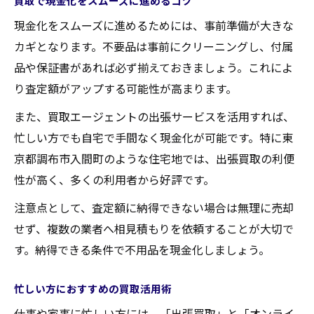
買取で現金化をスムーズに進めるコツ
資産価値を高める買取の工夫とは
現金化をスムーズに進めるためには、事前準備が大きな
スムーズな買取体験へ導くエージェント選び
カギとなります。不要品は事前にクリーニングし、付属
エージェント選びが買取成功のカギとなる
品や保証書があれば必ず揃えておきましょう。これによ
理由
り査定額がアップする可能性が高まります。
信頼できる買取エージェントの特徴と選び
また、買取エージェントの出張サービスを活用すれば、
方
忙しい方でも自宅で手間なく現金化が可能です。特に東
口コミや評判を活かした買取サービス比較
京都調布市入間町のような住宅地では、出張買取の利便
買取エージェントの対応力を見極める方法
性が高く、多くの利用者から好評です。
買取依頼前に確認すべきポイントまとめ
注意点として、査定額に納得できない場合は無理に売却
現金化を目指すなら知っておきたい買取知識
せず、複数の業者へ相見積もりを依頼することが大切で
買取で現金化する際の流れと注意点
す。納得できる条件で不用品を現金化しましょう。
入間町の買取エージェント利用のポイント
忙しい方におすすめの買取活用術
知って得する買取査定のコツを紹介
仕事や家事に忙しい方には、「出張買取」と「オンライ