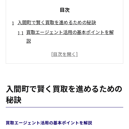
目次
入間町で賢く買取を進めるための秘訣
買取エージェント活用の基本ポイントを解
説
買取で現金化をスムーズに進めるコツ
忙しい方におすすめの買取活用術
地域密着型買取サービスの特徴と魅力
信頼できる買取エージェントの見分け方
入間町で賢く買取を進めるための
不用品現金化なら入間町の買取活用術
秘訣
入間町で買取を依頼する際の流れ解説
買取サービスを賢く活用するためのポイン
ト
買取エージェント活用の基本ポイントを解説
現金化までのスピードを左右する要素とは