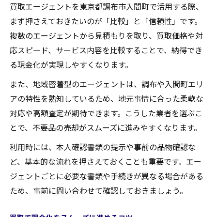
買取エージェントを東京都調布市入間町で活用する際、
買取依頼時に気をつけたい注意点まとめ
まず押さえておきたいのが「比較」と「信頼性」です。
高価買取を目指すためのアドバイス紹介
複数のエージェントから見積もりを取り、買取価格や対
調布市入間町で買取を成功させる方法
応スピード、サービス内容を比較することで、納得でき
買取の査定基準と適正価格の見極め方
る現金化が実現しやすくなります。
不用品の種類ごとの買取ポイント解説
また、地域密着型のエージェントは、調布や入間町エリ
買取エージェント選びで重視すべき点
アの特性を熟知しているため、地元事情に合った柔軟な
対応や高額査定が期待できます。こうした業者を選ぶこ
現金化の際に必要な書類と手続き
とで、不要品の売却がスムーズに進みやすくなります。
トラブルを防ぐための買取対応策とは
買取サービスを使った効率的な資産整理
利用時には、本人確認書類の提示や事前の品物確認な
ど、基本的な流れを押さえておくことも重要です。エー
資産整理と買取エージェントの賢い使い方
ジェントごとに必要な書類や手続きが異なる場合がある
買取を活用した不要品処分の手順
ため、事前に問い合わせて確認しておきましょう。
効率的に現金化するための整理術
買取サービス利用時の注意点まとめ