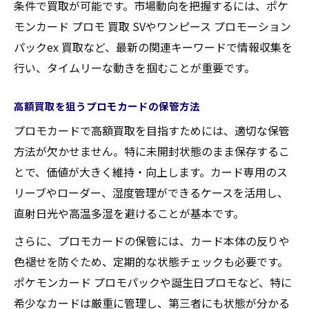
ない
条件で買取が可能です。市場動向を把握するには、ポケ
最新プロモ買取キャンペーンの探し方を解
モンカード プロモ 買取 SVやワンピース プロモーション
説
パックex 買取など、最新の関連キーワードで情報収集を
行い、タイムリーな動きを掴むことが重要です。
効率的な情報収集で買取タイミングを逃さ
ない
高額買取を狙うプロモカードの保管方法
買取相場を見極めるための情報源活用術
プロモカードで高額買取を目指すためには、適切な保管
方法が欠かせません。特に未開封状態のまま保存するこ
とで、価値が大きく維持・向上します。カード専用のス
リーブやローダー、湿度管理ができるケースを活用し、
直射日光や高温多湿を避けることが基本です。
さらに、プロモカードの保管には、カード本体の反りや
色褪せを防ぐため、定期的な状態チェックも必要です。
ポケモンカード プロモパックや誕生日プロモなど、特に
希少なカードは厳重に管理し、第三者にも状態が分かる