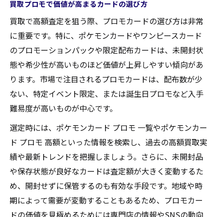
買取プロモで価値が高まるカードの選び方
買取市場で未開封プロモが注目される理由
買取で高額査定を狙う際、プロモカードの選び方は非常
査定で評価される未開封プロモの特徴とは
に重要です。特に、ポケモンカードやワンピースカード
効率的な買取でプロモカードを最大活用
のプロモーションパックや限定配布カードは、未開封状
効率的な買取手順でプロモカードの価値向
態や希少性が高いものほど価値が上昇しやすい傾向があ
上
ります。市場で注目されるプロモカードは、配布数が少
ない、特定イベント限定、または誕生日プロモなど入手
買取サービスを賢く選ぶプロモ活用法
難易度が高いものが中心です。
プロモカード買取を成功させるコツを伝授
選定時には、ポケモンカード プロモ 一覧やポケモンカー
高額買取を目指すための事前準備とは
ド プロモ 高額といった情報を検索し、過去の高額買取実
複数の買取方法を比較したプロモ活用術
績や最新トレンドを把握しましょう。さらに、未開封品
限定プロモを売却する際の注意ポイント
や保存状態が良好なカードは査定額が大きく変動するた
限定プロモ買取で失敗しないための確認事
め、開封せずに保管するのも有効な手段です。地域や時
項
期によって需要が変動することもあるため、プロモカー
限定プロモカード売却時の注意点まとめ
ドの価値を見極めるためには専門店の情報やSNSの動向