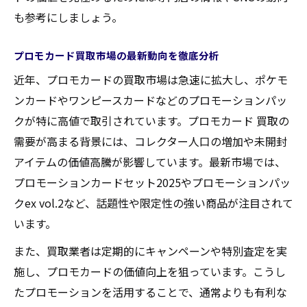
買取査定で差が出る限定プロモの特徴
も参考にしましょう。
限定プロモ買取でよくあるトラブル事例
プロモカード買取市場の最新動向を徹底分析
限定プロモの買取条件を正しく把握する
近年、プロモカードの買取市場は急速に拡大し、ポケモ
最新プロモパック査定アップの秘策とは
ンカードやワンピースカードなどのプロモーションパッ
最新プロモパック買取で高評価を得る方法
クが特に高値で取引されています。プロモカード 買取の
プロモパック査定アップに効くポイント解
需要が高まる背景には、コレクター人口の増加や未開封
説
アイテムの価値高騰が影響しています。最新市場では、
買取で有利になる最新プロモパックの特徴
プロモーションカードセット2025やプロモーションパッ
最新プロモパック買取時の注意点と対策
クex vol.2など、話題性や限定性の強い商品が注目されて
プロモパック査定で評価を上げるコツ
います。
買取チャンスを逃さないための情報収集術
また、買取業者は定期的にキャンペーンや特別査定を実
買取チャンスを掴むための情報収集の極意
施し、プロモカードの価値向上を狙っています。こうし
SNS活用でプロモカード買取情報を見逃さ
たプロモーションを活用することで、通常よりも有利な