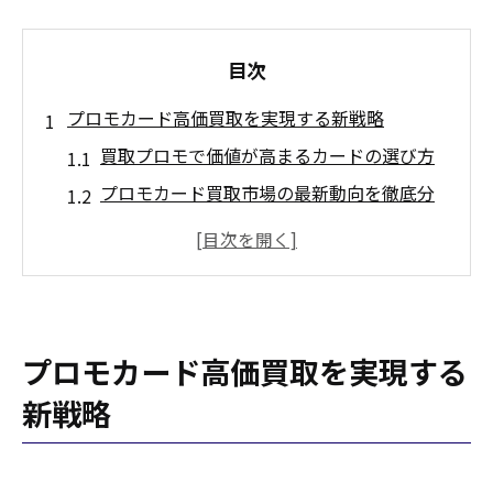
目次
プロモカード高価買取を実現する新戦略
買取プロモで価値が高まるカードの選び方
プロモカード買取市場の最新動向を徹底分
析
高額買取を狙うプロモカードの保管方法
プロモカード買取で差がつく査定ポイント
買取実績から見るプロモカードの注目傾向
プロモカード高価買取を実現する
未開封プロモの買取相場が変動する理由
新戦略
未開封プロモ買取相場の変動要因とは何か
買取価格に影響する未開封状態のメリット
未開封プロモカードを高く売るための秘訣