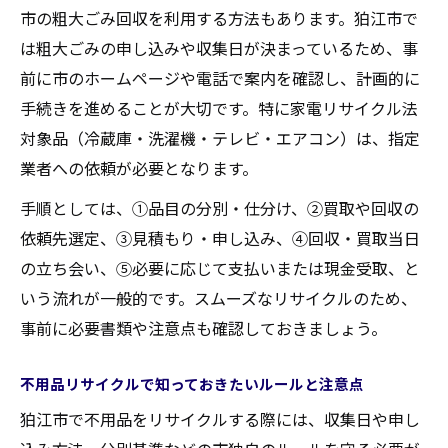
市の粗大ごみ回収を利用する方法もあります。狛江市で
狛江市で便利な不用品出張買取サービスの
は粗大ごみの申し込みや収集日が決まっているため、事
特徴
前に市のホームページや電話で案内を確認し、計画的に
出張買取で不用品整理を効率化するコツ
手続きを進めることが大切です。特に家電リサイクル法
不用品買取査定のポイントと注意点
対象品（冷蔵庫・洗濯機・テレビ・エアコン）は、指定
狛江市で安心できる不用品買取サービスの
業者への依頼が必要となります。
選び方
手順としては、①品目の分別・仕分け、②買取や回収の
不用品を高く売るための事前準備と工夫
依頼先選定、③見積もり・申し込み、④回収・買取当日
狛江市の粗大ごみ申し込み方法と注意点まとめ
の立ち会い、⑤必要に応じて支払いまたは現金受取、と
狛江市不用品の粗大ごみ申し込み手順を解
いう流れが一般的です。スムーズなリサイクルのため、
説
事前に必要書類や注意点も確認しておきましょう。
不用品回収申し込み前に確認したいルール
不用品リサイクルで知っておきたいルールと注意点
狛江市粗大ごみ収集日の調べ方とポイント
狛江市で不用品をリサイクルする際には、収集日や申し
不用品申し込み後の流れと当日の注意事項