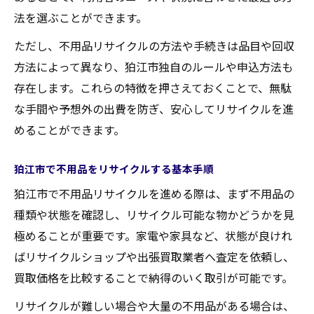
法を選ぶことができます。
人気の不用品をリサイクルショップで売る
ポイント
ただし、不用品リサイクルの方法や手続きは品目や回収
狛江市内でおすすめの不用品買取活用法
方法によって異なり、狛江市独自のルールや申込方法も
家電や粗大ごみも安心の狛江市不用品手続きガ
存在します。これらの特徴を押さえておくことで、無駄
イド
な手間や予想外の出費を防ぎ、安心してリサイクルを進
めることができます。
不用品家電のリサイクル手続きと狛江市の
対応
狛江市で不用品をリサイクルする基本手順
粗大ごみと不用品の正しい分別と申し込み
狛江市で不用品リサイクルを進める際は、まず不用品の
方法
種類や状態を確認し、リサイクル可能な物かどうかを見
家電リサイクル法対象品の処分で注意した
極めることが重要です。家電や家具など、状態が良けれ
い点
ばリサイクルショップや出張買取業者へ査定を依頼し、
狛江市で安心して不用品を処分する流れ
買取価格を比較することで納得のいく取引が可能です。
粗大ごみ収集日と不用品の効率的な出し方
リサイクルが難しい場合や大量の不用品がある場合は、
お得な出張買取サービスで賢く不用品整理