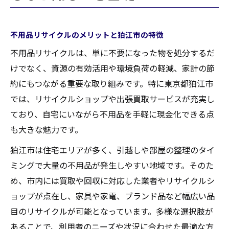
不用品を効率よく処分する狛江市の流れを解説
狛江市で不用品を効率的に処分する流れ
不用品リサイクルのメリットと狛江市の特徴
不用品回収とリサイクルショップの使い分
不用品リサイクルは、単に不要になった物を処分するだ
け方
けでなく、資源の有効活用や環境負荷の軽減、家計の節
不用品処分前の準備とスムーズな進め方
約にもつながる重要な取り組みです。特に東京都狛江市
引越し時の不用品リサイクル活用術
では、リサイクルショップや出張買取サービスが充実し
狛江市で知っておきたい回収申し込み方法
ており、自宅にいながら不用品を手軽に現金化できる点
リサイクルショップ活用で不用品の価値を上げ
も大きな魅力です。
る秘訣
狛江市は住宅エリアが多く、引越しや部屋の整理のタイ
狛江市リサイクルショップで不用品を高く
ミングで大量の不用品が発生しやすい地域です。そのた
売るコツ
め、市内には買取や回収に対応した業者やリサイクルシ
不用品買取を依頼する最適なタイミング
ョップが点在し、家具や家電、ブランド品など幅広い品
家電や家具など不用品の価値を最大化する
目のリサイクルが可能となっています。多様な選択肢が
方法
あることで、利用者のニーズや状況に合わせた最適な方