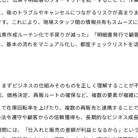
安定運営を目指す買取現場の身分証確認術
と、後のトラブルやキャンセルにつながるリスクが高まり
買取業務で必須の身分証明書チェック手順
です。これにより、現場スタッフ間の情報共有もスムーズに
古物商買取における本人確認の実務ポイント
伝票作成ルーチン化で手戻りが減った」「明細書発行で顧
法人買取時の本人確認を強化する方法
は、基本の流れをマニュアル化し、都度チェックリストを
買取現場での書類管理と記録保持の重要性
身分証確認でトラブルを未然に防ぐ買取実務
現場視点で学ぶ買取ビジネス成功の秘訣
買取で安定利益を出す現場の工夫と仕組み
、まずビジネスの仕組みそのものを正しく理解することが
別、価格決定、再販ルートの確保など、複数の要素が複雑
買取実務のノウハウを活かす仕入れ戦略
再販ルートの多様化が買取ビジネス成功の鍵
とで在庫回転率を上げたり、複数の再販先と連携すること
買取ビジネス失敗を防ぐポイントと対策例
の法令遵守や顧客からの信頼獲得も、長期的なビジネス成
古物商ルール遵守が信頼構築の基本となる
疑問には、「仕入れと販売の差額が利益となるから」とい