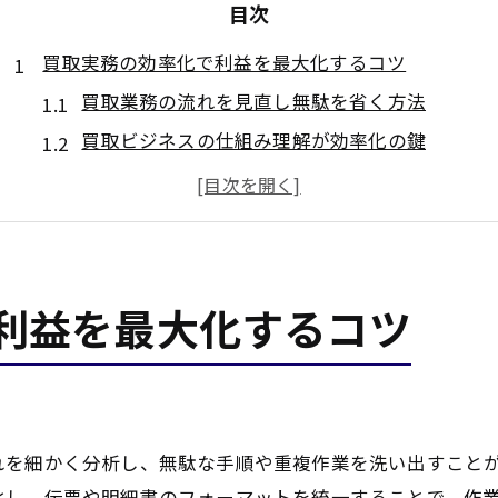
目次
買取実務の効率化で利益を最大化するコツ
買取業務の流れを見直し無駄を省く方法
買取ビジネスの仕組み理解が効率化の鍵
古物商買取ルールを守り迅速な対応を実現
買取現場で活きる再販ルート最適化術
買取業務効率化で安定利益を狙う実践ポイント
信頼構築に役立つ古物商買取ルール徹底法
利益を最大化するコツ
古物商買取ルール厳守が信頼獲得の第一歩
買取時に必要な身分証明書の正しい確認法
買取明細書・領収書の発行が安心取引を支える
法人からの買取で本人確認を徹底する理由
れを細かく分析し、無駄な手順や重複作業を洗い出すこと
古物商買取でトラブル防止策を徹底する重要性
化し、伝票や明細書のフォーマットを統一することで、作