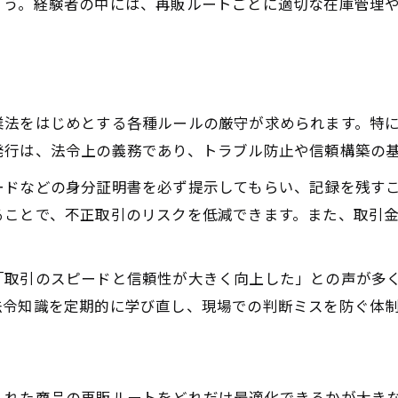
買取業務における明細書と伝票作成の重要性
ょう。経験者の中には、再販ルートごとに適切な在庫管理
。
買取明細書作成が法令遵守と信頼を生む理由
領収書発行で買取トラブルを回避する方法
古物商買取業務に必要な伝票管理の実践法
業法をはじめとする各種ルールの厳守が求められます。特
買取業務の透明性確保に役立つ書類整備
発行は、法令上の義務であり、トラブル防止や信頼構築の
伝票や明細書のルーチン化で効率アップ
ードなどの身分証明書を必ず提示してもらい、記録を残す
トラブル回避へ導く法人買取の本人確認ポイント
ることで、不正取引のリスクを低減できます。また、取引
法人からの買取時に守るべき本人確認ルール
古物商買取実務で必要な本人確認書類の種類
「取引のスピードと信頼性が大きく向上した」との声が多
本人確認徹底で法人取引のリスクを最小化
法令知識を定期的に学び直し、現場での判断ミスを防ぐ体
買取業務現場で活きる法人対応の工夫点
本人確認の流れと記録保持で法令違反を防ぐ
入れた商品の再販ルートをどれだけ最適化できるかが大き