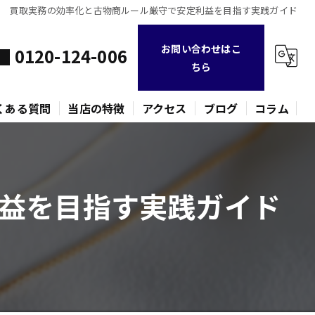
買取実務の効率化と古物商ルール厳守で安定利益を目指す実践ガイド
お問い合わせはこ
0120-124-006
ちら
くある質問
当店の特徴
アクセス
ブログ
コラム
不用品
益を目指す実践ガイド
時計
金貨
バッグ
ネックレス