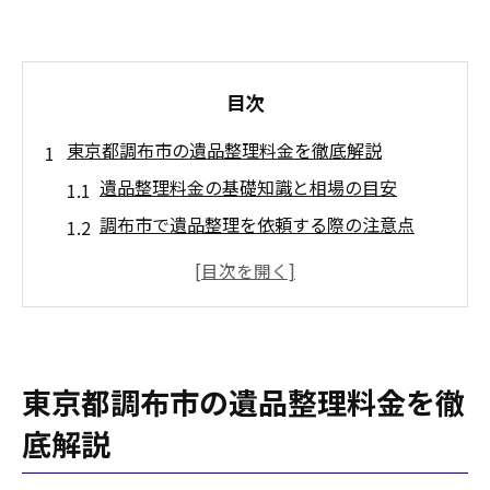
目次
東京都調布市の遺品整理料金を徹底解説
遺品整理料金の基礎知識と相場の目安
調布市で遺品整理を依頼する際の注意点
遺品整理費用が変動する主な要素とは
故人の部屋整理にかかる実際の料金感覚
遺品整理業者選びと料金比較のコツ
遺品整理で知っておきたい費用の内訳
東京都調布市の遺品整理料金を徹
遺品整理にかかる基本料金の内容を解説
底解説
追加費用が発生しやすい遺品整理のケース
4LDK間取りの遺品整理相場を詳しく知る