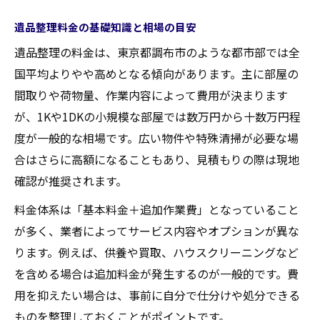
遺品整理と特殊清掃の費用差を理解しよう
遺品整理料金の基礎知識と相場の目安
遺品整理費用の支払い負担者は誰なのか
遺品整理の料金は、東京都調布市のような都市部では全
失敗しない東京都調布市での遺品整理術
国平均よりやや高めとなる傾向があります。主に部屋の
遺品整理で失敗しない業者選びのポイント
間取りや荷物量、作業内容によって費用が決まります
が、1Kや1DKの小規模な部屋では数万円から十数万円程
調布市で安心して任せられる遺品整理の条
度が一般的な相場です。広い物件や特殊清掃が必要な場
件
合はさらに高額になることもあり、見積もりの際は現地
遺品整理士資格の有無を確認しよう
確認が推奨されます。
遺品整理依頼前に行うべき準備と心構え
料金体系は「基本料金＋追加作業費」となっていること
遺品整理でよくある失敗例と対策法
が多く、業者によってサービス内容やオプションが異な
費用を抑える遺品整理のコツを紹介
ります。例えば、供養や買取、ハウスクリーニングなど
遺品整理費用を抑えるための見積もり活用
を含める場合は追加料金が発生するのが一般的です。費
法
用を抑えたい場合は、事前に自分で仕分けや処分できる
買取サービスを活用した賢い遺品整理の方
ものを整理しておくことがポイントです。