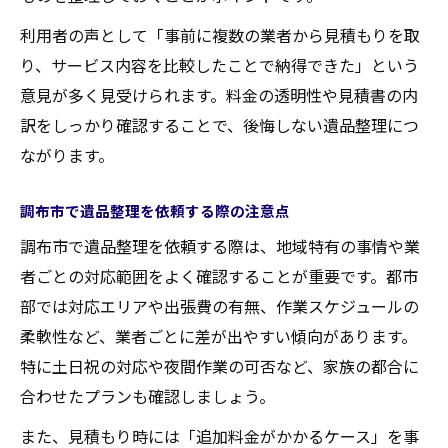
法
利用者の声として「事前に複数の業者から見積もりを取
不用品と貴重品の仕分けで無駄な費用削減
り、サービス内容を比較したことで納得できた」という
追加料金を回避するための遺品整理の工夫
意見が多く見受けられます。料金の透明性や見積書の内
複数の業者と比較して遺品整理費用を節約
訳をしっかり確認することで、後悔しない遺品整理につ
遺品整理の料金相場と安心依頼のポイント
ながります。
遺品整理の一般的な料金相場を徹底解説
調布市で遺品整理を依頼する際の注意点
安心して依頼できる遺品整理業者の特徴
調布市で遺品整理を依頼する際は、地域特有の事情や業
遺品整理で相場より高額になるケースとは
者ごとの対応範囲をよく確認することが重要です。都市
追加費用やオプションの確認方法を解説
部では対応エリアや出張費の有無、作業スケジュールの
遺品整理でトラブルを防ぐ依頼のポイント
柔軟性など、業者ごとに差が出やすい傾向があります。
料金面で後悔しない遺品整理の選び方
特に土日祝の対応や夜間作業の可否など、家族の都合に
遺品整理で料金トラブルを避けるポイント
合わせたプランも確認しましょう。
明朗会計な遺品整理業者の選び方とは
また、見積もり時には「追加料金がかかるケース」を事