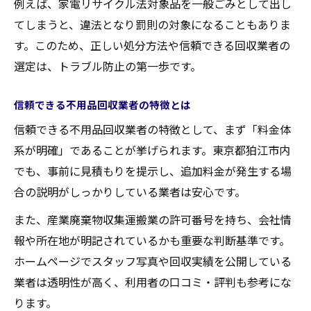
例えば、家電リサイクル法対象品を一般ごみとして出し
納得できる不用品回収費用の調べ方
てしまうと、違法となり罰則の対象になることもありま
トラブルを防ぐための不用品回収比較法
す。このため、正しい処分方法や信頼できる回収業者の
不用品回収でよくあるトラブル事例
選定は、トラブル防止の第一歩です。
契約前に確認する不用品回収の注意点
信頼できる不用品回収業者の特徴とは
悪質な不用品業者の見抜き方とは
信頼できる不用品回収業者の特徴として、まず「料金体
不用品回収で安心できる比較ポイント
系が明確」であることが挙げられます。東京都狛江市内
追加料金を避ける不用品回収のコツ
でも、事前に見積もりを提示し、追加料金が発生する場
信頼できる業者選びで家の片付けが快適に
合の説明がしっかりしている業者は安心です。
不用品回収で信頼できる業者の見極め
また、産業廃棄物収集運搬業の許可番号を持ち、会社情
家の片付けに役立つ不用品処分方法
報や所在地が明記されているかも重要な判断基準です。
口コミを活用した不用品業者の選び方
ホームページでスタッフ写真や回収実績を公開している
不用品回収で失敗しないための注意事項
業者は透明性が高く、利用者の口コミ・評判も参考にな
快適な片付けを実現する不用品回収術
ります。