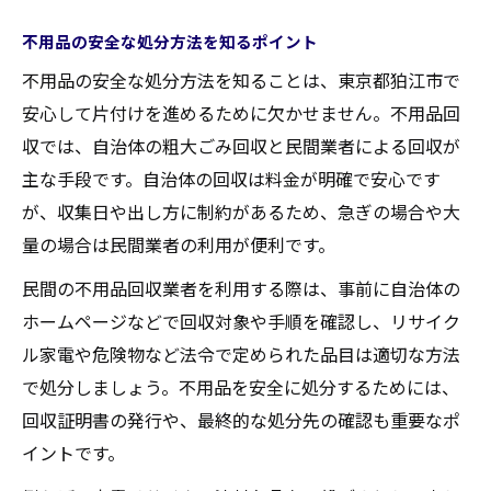
不用品回収で見積もりを活用する方法
不用品の安全な処分方法を知るポイント
不用品回収は口コミと評判も参考に
不用品の安全な処分方法を知ることは、東京都狛江市で
業者の違いを知る不用品回収のポイント
安心して片付けを進めるために欠かせません。不用品回
不用品回収業者ごとのサービスの違い
収では、自治体の粗大ごみ回収と民間業者による回収が
主な手段です。自治体の回収は料金が明確で安心です
不用品処分にかかる追加料金の注意点
が、収集日や出し方に制約があるため、急ぎの場合や大
不用品回収の許可や対応範囲も確認
量の場合は民間業者の利用が便利です。
業者による不用品回収の流れを比較
民間の不用品回収業者を利用する際は、事前に自治体の
安心できる不用品業者の見分け方
ホームページなどで回収対象や手順を確認し、リサイク
料金相場を把握して不用品を安全に処分
ル家電や危険物など法令で定められた品目は適切な方法
不用品回収の料金相場を知る重要性
で処分しましょう。不用品を安全に処分するためには、
見積もりで分かる不用品処分の適正価格
回収証明書の発行や、最終的な処分先の確認も重要なポ
不用品の量や種類で異なる料金体系
イントです。
不用品処分時の追加費用を防ぐ方法