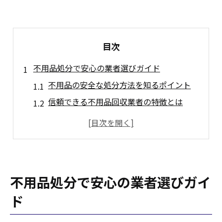
目次
不用品処分で安心の業者選びガイド
不用品の安全な処分方法を知るポイント
信頼できる不用品回収業者の特徴とは
不用品処分で注意したいトラブル事例
不用品の見積もり依頼前に確認すべき点
業者選びで失敗しないための不用品比較法
狛江市で賢く比較したい不用品回収
不用品処分で安心の業者選びガイ
狛江市の不用品業者を比較するコツ
ド
不用品の料金相場と費用の見極め方
業者ごとの不用品サービス内容を徹底比較