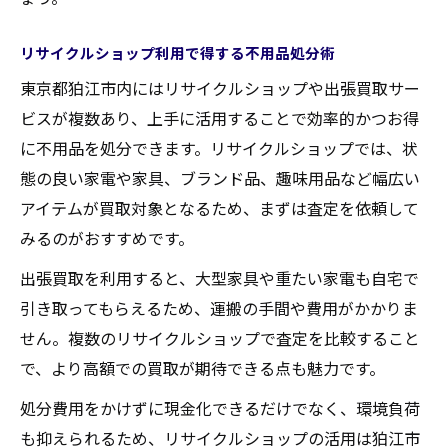
自宅にいながら不用品を賢く処分する方法
不用品を効率的に現金化するライフハック
リサイクルショップ利用で得する不用品処分術
不用品の出張買取を利用するメリット紹介
東京都狛江市内にはリサイクルショップや出張買取サー
ビスが複数あり、上手に活用することで効率的かつお得
出張買取が不用品処分を楽にする理由
に不用品を処分できます。リサイクルショップでは、状
不用品を手軽に現金化できるサービスの魅
態の良い家電や家具、ブランド品、趣味用品など幅広い
力
アイテムが買取対象となるため、まずは査定を依頼して
自宅訪問で不用品を効率よく整理する利点
みるのがおすすめです。
狛江市で出張買取を選ぶべきポイントとは
出張買取を利用すると、大型家具や重たい家電も自宅で
不用品を高く売るための出張買取活用術
引き取ってもらえるため、運搬の手間や費用がかかりま
狛江市の不用品買取活用ガイド
せん。複数のリサイクルショップで査定を比較すること
不用品買取の流れと活用ポイント総まとめ
で、より高額での買取が期待できる点も魅力です。
狛江市で失敗しない不用品買取のコツ
処分費用をかけずに現金化できるだけでなく、環境負荷
リサイクルショップ出張買取の活用方法
も抑えられるため、リサイクルショップの活用は狛江市