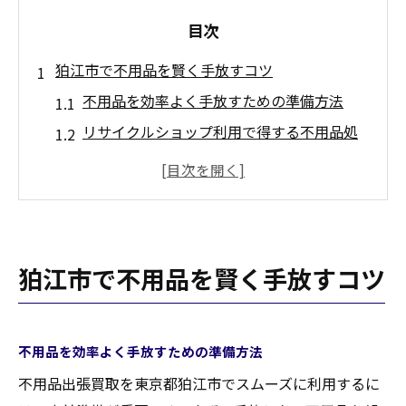
目次
狛江市で不用品を賢く手放すコツ
不用品を効率よく手放すための準備方法
リサイクルショップ利用で得する不用品処
分術
狛江市での不用品出張買取活用ポイント
家電や家具の不用品手放し方のコツ解説
買取で現金化する不用品整理の実践法
狛江市で不用品を賢く手放すコツ
自宅の不用品整理に最適な方法とは
不用品整理で暮らしを快適にするコツ
自宅でできる不用品の分別と仕分け術
不用品を効率よく手放すための準備方法
リサイクルショップ出張買取を活用する手
不用品出張買取を東京都狛江市でスムーズに利用するに
順