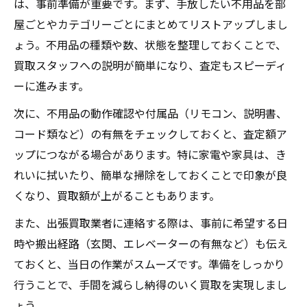
は、事前準備が重要です。まず、手放したい不用品を部
家電・家具の不用品を上手に整理する方法
屋ごとやカテゴリーごとにまとめてリストアップしまし
狛江市で不用品整理を進めるベストな流れ
ょう。不用品の種類や数、状態を整理しておくことで、
買取スタッフへの説明が簡単になり、査定もスピーディ
不用品出張買取が狛江市で注目される理由
ーに進みます。
出張買取が選ばれる不用品処分の理由解説
次に、不用品の動作確認や付属品（リモコン、説明書、
狛江市で不用品出張買取が人気の背景とは
コード類など）の有無をチェックしておくと、査定額ア
時間短縮できる不用品出張買取の魅力
ップにつながる場合があります。特に家電や家具は、き
自宅で完結する不用品買取が便利な理由
れいに拭いたり、簡単な掃除をしておくことで印象が良
不用品を安心して手放せる出張買取の特徴
くなり、買取額が上がることもあります。
忙しい人のための不用品活用術
また、出張買取業者に連絡する際は、事前に希望する日
不用品を簡単に片付ける時短テクニック
時や搬出経路（玄関、エレベーターの有無など）も伝え
忙しい方向けの不用品整理と現金化方法
ておくと、当日の作業がスムーズです。準備をしっかり
出張買取サービスで手間を省く不用品活用
行うことで、手間を減らし納得のいく買取を実現しまし
術
ょう。