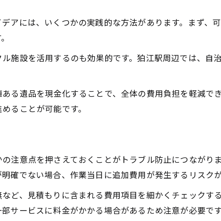
遺品整理業者選びの節約ポイント
現金化で遺品整理費用を抑える方法
イデアには、いくつかの実践的な方法があります。まず、
遺品整理を賢く進めるための工夫
す。
キャンペーンや特典で費用軽減を狙う
クル施設を活用するのも効果的です。狛江駅周辺では、自
遺品整理の見積もり交渉術を伝授
遺品整理の料金明細を狛江駅エリアで徹底比較
値ある遺品を現金化することで、全体の費用負担を軽減で
遺品整理料金の明細を比較するメリット
進めることが可能です。
各業者の遺品整理費用の違いをチェック
遺品整理の追加料金項目とは何か
料金明細の確認で費用トラブル防止
かの注意点を押さえておくことがトラブル防止につながり
が明確でない場合、作業当日に追加費用が発生するリスク
遺品整理費用の差が生まれる要因
無など、見積もりに含まれる費用項目を細かくチェックす
一部サービスに料金がかかる場合があるため注意が必要で