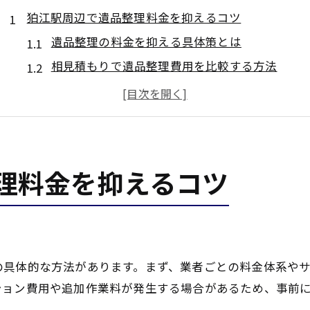
狛江駅周辺で遺品整理料金を抑えるコツ
遺品整理の料金を抑える具体策とは
相見積もりで遺品整理費用を比較する方法
遺品整理を安く済ませる節約アイデア集
遺品整理の見積もり時に注意すべき点
買取サービス活用で遺品整理費用軽減
遺品整理の費用相場と狛江駅でのチェックポイント
理料金を抑えるコツ
遺品整理の費用相場を知るポイント
狛江駅周辺の遺品整理相場を徹底解説
遺品整理料金の内訳と確認事項
追加費用を防ぐためのチェック方法
の具体的な方法があります。まず、業者ごとの料金体系や
業者選びで重要な遺品整理の基準
ション費用や追加作業料が発生する場合があるため、事前
費用を抑えた遺品整理を狛江駅近くで実現する方法