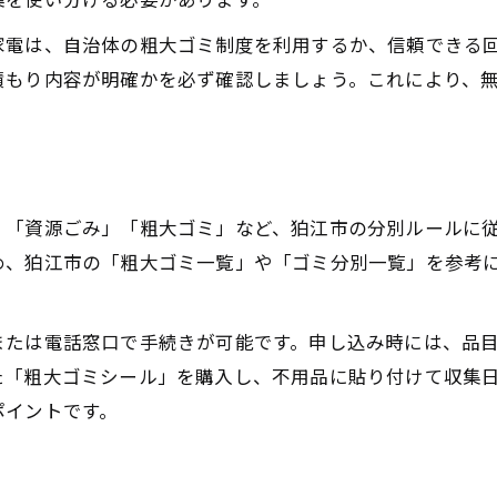
不用品回収の申し込みは狛江市公式が安心
家電は、自治体の粗大ゴミ制度を利用するか、信頼できる
不用品申し込み時に必要な情報と注意点
積もり内容が明確かを必ず確認しましょう。これにより、
狛江市粗大ゴミ電話予約の流れとコツ
不用品回収の収集日やシール購入の手順
不用品持ち込み不可時の対応と選択肢
」「資源ごみ」「粗大ゴミ」など、狛江市の分別ルールに
大型家具も安心の不用品回収ポイント紹介
め、狛江市の「粗大ゴミ一覧」や「ゴミ分別一覧」を参考
大型家具の不用品回収で失敗しないコツ
ソファやマットレスの正しい回収方法
または電話窓口で手続きが可能です。申し込み時には、品
不用品として大型家具を安全に運び出す方法
た「粗大ゴミシール」を購入し、不用品に貼り付けて収集
不用品回収で大型家具を出す際の注意点
ポイントです。
狛江市でベッドやソファを処分する手順
公式ルールに沿った不用品整理のコツ