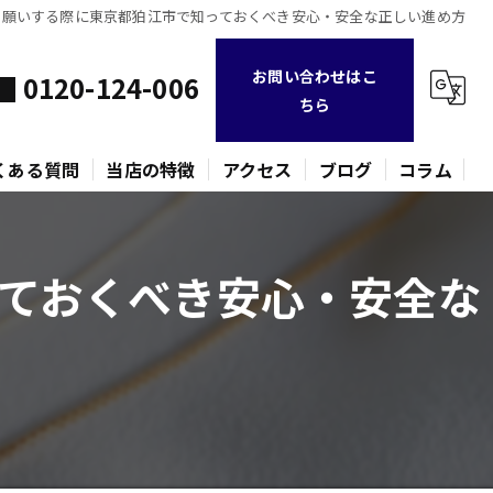
お願いする際に東京都狛江市で知っておくべき安心・安全な正しい進め方
お問い合わせはこ
0120-124-006
ちら
くある質問
当店の特徴
アクセス
ブログ
コラム
不用品
ておくべき安心・安全な
時計
金貨
バッグ
ネックレス