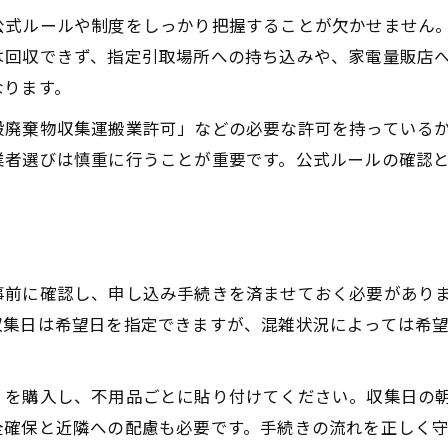
不用品整理は公式ルール遵守が安心の基本
公式ルールや制度をしっかり把握することが欠かせません
狛江市ゴミ分別一覧の活用で不用品を正確に
は回収できず、指定引取場所への持ち込みや、家電量販店
不用品回収時の分別・束ね方のポイント
なります。
粗大ゴミ一覧を参考に不用品整理を効率化
般廃棄物収集運搬業許可」などの必要な許可を持っている
公式ルールに沿った不用品申し込みの流れ
業者選びは慎重に行うことが重要です。公式ルールの確認
回収依頼で知っておきたい狛江市の注意点
不用品回収依頼時に押さえるべき注意点
狛江市粗大ゴミ制度で知っておくべき制限
不用品回収でトラブルを避けるための工夫
事前に確認し、申し込み手続きを済ませておく必要があり
公式と業者の不用品回収の違いとリスク
収集日は希望日を指定できますが、混雑状況によっては希
不用品回収のよくある疑問と解決ポイント
」を購入し、不用品ごとに貼り付けてください。収集日の
全確保と近隣への配慮も必要です。手続きの流れを正しく