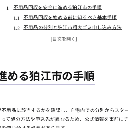
不用品回収を安全に進める狛江市の手順
不用品回収を始める前に知るべき基本手順
不用品の分別と狛江市粗大ゴミ申し込み方法
安全な不用品回収は公式ルールの理解から
狛江市粗大ゴミ収集日の確認と手続きの流れ
不用品回収時に注意したい分別ポイント
正しい不用品処分が安心につながる理由
進める狛江市の手順
不用品の正しい処分が安心につながる仕組み
公式ルールで守るべき不用品処分の基準
悪質な不用品回収業者を避けるための知識
不用品回収のトラブル回避と安心の条件
が不用品に該当するかを確認し、自宅内での分別からスタ
不用品は適正処分で環境と安全も守れる理由
よって処分方法や申込先が異なるため、公式情報を事前に
不用品の申し込みから回収までの流れ解説
集を使い分ける必要があります。