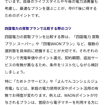
ています。自身のライフスタイルや今後の電力消費量も
買取プラン比較で収入維持につなげる工夫
考慮し、最適なプランを選ぶことが、卒FIT後に得する
FIPや固定買取制度の違いと影響ポイント
ためのポイントです。
FIPと固定買取制度の仕組みと買取プランの
四国電力の買取プランで比較する際のコツ
関係
四国電力の買取プランを比較する際は、「四国電力 買取
買取プラン選びに影響するFIP制度の特徴
プラン スーパー」や「四電WAONプラン」など、複数の
固定買取制度終了後に取るべき買取対策と
選択肢を具体的に把握することが大切です。それぞれの
は
プランで売電単価やポイント還元、契約期間、追加サー
FIP制度導入で買取プランに生じる変化を解
ビスの有無が異なるため、条件をリスト化しながら検討
説
しましょう。
買取プラン切替時に制度の違いをどう活か
特に「ためトクサービス」や「よんでんコンシェルジュ
すか
売電」などは、家庭の電力使用状況やポイント活用の有
切り替え時に注意したい買取手続きのコツ
無でお得度が変わります。例えば、WAONポイントが付
買取プランの切り替え手続きで失敗しない
与されるプランは、普段から電子マネーを利用する方に