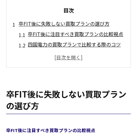
目次
卒FIT後に失敗しない買取プランの選び方
卒FIT後に注目すべき買取プランの比較視点
四国電力の買取プランで比較する際のコツ
買取プラン選びで見落としがちな落とし穴
とは
自家消費と買取プランの基本的な違いを知
る
卒FIT後に失敗しない買取プラン
買取プラン選択時にチェックしたい最新動
向
の選び方
自家消費と買取どちらが得か徹底検証
買取プランと自家消費どちらが家計に有利
卒FIT後に注目すべき買取プランの比較視点
か