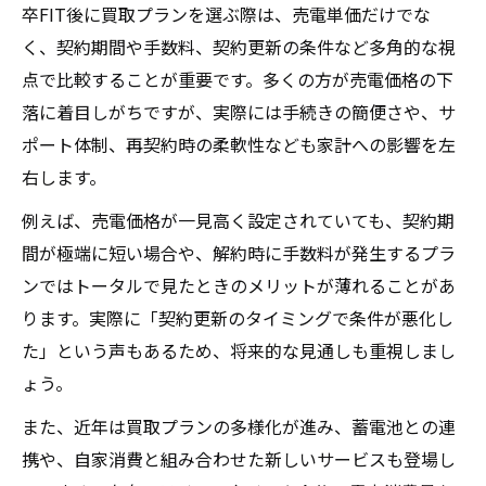
卒FIT後に買取プランを選ぶ際は、売電単価だけでな
卒FIT後の買取と自家消費の損得比較の基準
く、契約期間や手数料、契約更新の条件など多角的な視
四国電力系プランで自家消費活用の最適解
点で比較することが重要です。多くの方が売電価格の下
蓄電池と買取プラン併用の効果的な活かし
落に着目しがちですが、実際には手続きの簡便さや、サ
方
ポート体制、再契約時の柔軟性なども家計への影響を左
売電収入減少時の自家消費シミュレーショ
右します。
ン
例えば、売電価格が一見高く設定されていても、契約期
売電収入を守るための賢い買取活用術
間が極端に短い場合や、解約時に手数料が発生するプラ
買取プラン活用で売電収入を最大化する秘
ンではトータルで見たときのメリットが薄れることがあ
訣
ります。実際に「契約更新のタイミングで条件が悪化し
売電収入減少を防ぐ買取プラン見直しの時
た」という声もあるため、将来的な見通しも重視しまし
期
ょう。
買取プラン変更時の注意点とよくある誤解
また、近年は買取プランの多様化が進み、蓄電池との連
ためトクサービス併用で買取効率を高める
携や、自家消費と組み合わせた新しいサービスも登場し
方法