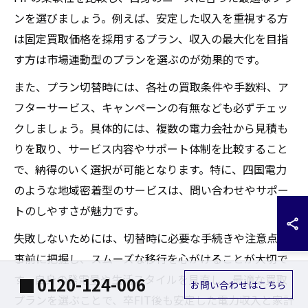
ンを選びましょう。例えば、安定した収入を重視する方
は固定買取価格を採用するプラン、収入の最大化を目指
す方は市場連動型のプランを選ぶのが効果的です。
また、プラン切替時には、各社の買取条件や手数料、ア
フターサービス、キャンペーンの有無なども必ずチェッ
クしましょう。具体的には、複数の電力会社から見積も
りを取り、サービス内容やサポート体制を比較すること
で、納得のいく選択が可能となります。特に、四国電力
のような地域密着型のサービスは、問い合わせやサポー
トのしやすさが魅力です。
失敗しないためには、切替時に必要な手続きや注意点を
事前に把握し、スムーズな移行を心がけることが大切で
す。自身の発電量や生活スタイルを見直し、最適な買取
0120-124-006
お問い合わせはこちら
プランを選ぶことで、卒FIT後も安定した電力収入と家計