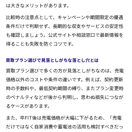
方法
は大きなメリットがあります。
四国電力の買取プラン切替時によくある質
比較時の注意点として、キャンペーンや期間限定の優遇
問
条件だけで判断せず、長期的な収支やサービスの安定性
手続き漏れを防ぐ買取プラン確認ポイント
も確認しましょう。公式サイトや相談窓口で最新情報を
問い合わせ時に伝えるべき買取情報の整理
得ることも失敗を防ぐコツです。
法
ためトクサービス利用時の注意点をチェッ
買取プラン選びで見落としがちな落とし穴とは
ク
買取プラン選びで多くの方が見落としがちなのは、売電
2026年度以降に有利な運用策を深掘りする
価格以外のコストや条件の違いです。例えば、契約更新
2026年度の新買取プランに向けた準備ポイ
時の手数料や、最低契約期間の縛り、またプラン変更時
ント
のペナルティなどが後から判明し、思わぬ損失につなが
るケースがあります。
固定買取制度後に備えるプラン運用の最適
化策
また、卒FIT後は売電価格が大幅に下がるため、「売電
買取プランを活かす家計防衛の賢い選択肢
だけではなく自家消費や蓄電池の活用も検討すべきだっ