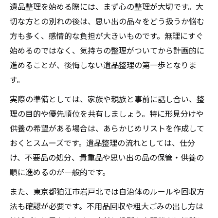
遺品整理を始める際には、まず心の整理が大切です。大
対応範囲と作業内容を比較する遺品整理の
切な方との別れの後は、思い出の品々をどう扱うか悩む
コツ
方も多く、感情的な負担が大きいものです。無理にすぐ
追加料金や見積もり時の注意点を解説
始めるのではなく、気持ちの整理がついてから計画的に
遺品整理で家族の負担を減らす取り組み
進めることが、後悔しない遺品整理の第一歩となりま
家を丸ごと整理したい方へ遺品整理の進め方解
す。
説
実際の準備としては、家族や親族と事前に話し合い、整
家を丸ごと整理する遺品整理の基本手順
理の目的や優先順位を共有しましょう。特に形見分けや
大切な品の仕分けと買取の流れを解説
供養の希望がある場合は、あらかじめリストを作成して
不用品回収と遺品整理の違いと活用方法
おくとスムーズです。遺品整理の流れとしては、仕分
け、不要品の処分、貴重品や思い出の品の保管・供養の
家財の処分時に知っておきたい注意点
順に進めるのが一般的です。
遺品整理の費用目安と節約のポイント
心の負担を減らす遺品整理業者選びのコツ
また、東京都狛江市岩戸北では自治体のルールや回収方
法も確認が必要です。不用品回収や粗大ごみの出し方は
遺品整理で信頼感を重視する選び方の工夫