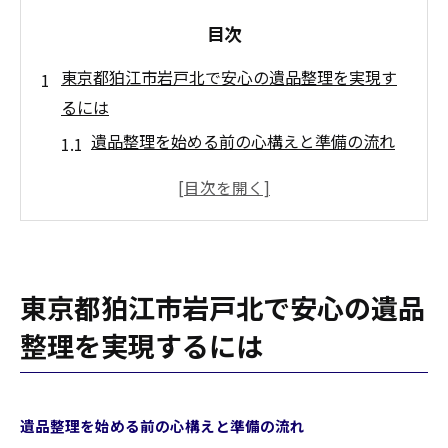
目次
東京都狛江市岩戸北で安心の遺品整理を実現す
るには
遺品整理を始める前の心構えと準備の流れ
安心できる遺品整理業者の選び方を解説
岩戸北エリアで信頼される業者の特徴とは
遺品整理の依頼時に確認すべきポイント
家族の想いを大切にする遺品整理の工夫
東京都狛江市岩戸北で安心の遺品
遺品整理を進めるうえで岩戸北で重視すべきポ
整理を実現するには
イント
遺品整理で重視すべきサービス内容の違い
岩戸北の遺品整理業者に求める信頼性の基
遺品整理を始める前の心構えと準備の流れ
準