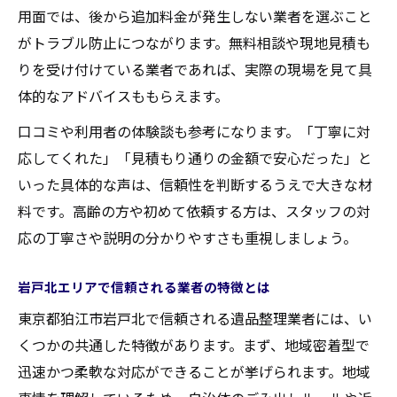
大切な品の整理と保管方法を詳しく解説
用面では、後から追加料金が発生しない業者を選ぶこと
遺品整理を専門業者に依頼する利点と注意
がトラブル防止につながります。無料相談や現地見積も
家族と協力して進める遺品整理のコツ
りを受け付けている業者であれば、実際の現場を見て具
体的なアドバイスももらえます。
口コミや利用者の体験談も参考になります。「丁寧に対
応してくれた」「見積もり通りの金額で安心だった」と
いった具体的な声は、信頼性を判断するうえで大きな材
料です。高齢の方や初めて依頼する方は、スタッフの対
応の丁寧さや説明の分かりやすさも重視しましょう。
岩戸北エリアで信頼される業者の特徴とは
東京都狛江市岩戸北で信頼される遺品整理業者には、い
くつかの共通した特徴があります。まず、地域密着型で
迅速かつ柔軟な対応ができることが挙げられます。地域