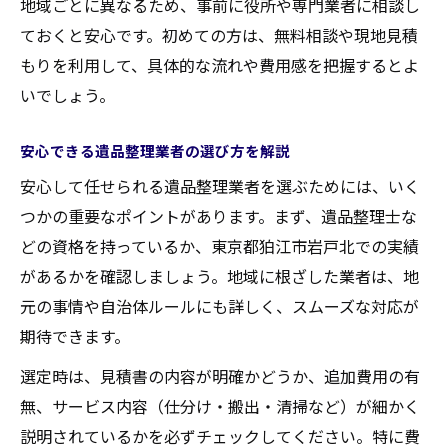
地域ごとに異なるため、事前に役所や専門業者に相談し
口コミや実績から判断する業者の特徴
ておくと安心です。初めての方は、無料相談や現地見積
女性スタッフ対応や配慮ある遺品整理とは
もりを利用して、具体的な流れや費用感を把握するとよ
遠方からでも安心できる遺品整理の進め方
いでしょう。
立会い不要や即日対応のメリットを解説
岩戸北の遺品整理で費用を抑える比較方法
安心できる遺品整理業者の選び方を解説
遺品整理の費用相場と比較ポイント
安心して任せられる遺品整理業者を選ぶためには、いく
見積もり無料の業者を選ぶメリットとは
つかの重要なポイントがあります。まず、遺品整理士な
どの資格を持っているか、東京都狛江市岩戸北での実績
追加料金を防ぐための確認事項を解説
があるかを確認しましょう。地域に根ざした業者は、地
費用を抑えつつ安心できる業者選びのコツ
元の事情や自治体ルールにも詳しく、スムーズな対応が
複数業者のサービス内容を比較する方法
期待できます。
妻の遺品整理に悩む方へ実践的な手順案内
選定時は、見積書の内容が明確かどうか、追加費用の有
妻の遺品整理で最初に行うべきこと
無、サービス内容（仕分け・搬出・清掃など）が細かく
感情に配慮した遺品整理の進め方ガイド
説明されているかを必ずチェックしてください。特に費