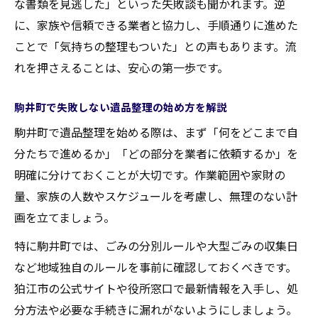
な書類を見逃した」といった失敗談も聞かれます。逆
狛江市でのごみ分別方法と遺品整理
に、家族や信頼できる業者と協力し、手順通りに進めた
ことで「気持ちの整理もついた」との声もあります。流
遺品整理時の狛江市ごみ分別ルール徹底解
れを押さえることは、安心の第一歩です。
説
割れ物や危険物の正しい遺品整理と処分方
駒井町で失敗しない遺品整理の始め方を解説
法
駒井町で遺品整理を始める際は、まず「何をどこまで自
資源ごみと粗大ごみの分別で注意したい遺
分たちで進めるか」「どの部分を業者に依頼するか」を
品整理
明確に分けておくことが大切です。作業範囲や家財の
狛江市のごみ出しマナーと遺品整理のポイ
量、家族の人数やスケジュールを考慮し、無理のない計
ント
画を立てましょう。
再利用可能な品の遺品整理における分別方
特に駒井町では、ごみの分別ルールや大型ごみの収集日
法
など地域独自のルールを事前に確認しておくべきです。
費用相場から考える遺品整理の選択肢
狛江市の公式サイトや役所窓口で最新情報を入手し、処
遺品整理の費用相場と自力整理のポイント
分方法や必要な手続きに漏れがないようにしましょう。