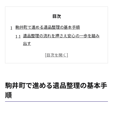
目次
駒井町で進める遺品整理の基本手順
遺品整理の流れを押さえ安心の一歩を踏み
出す
駒井町で失敗しない遺品整理の始め方を解
説
遺品整理の整理ポイントと実践的な準備方
法
駒井町で進める遺品整理の基本手
遺品整理に必要な道具と事前準備のコツ
駒井町で遺品整理を始める前に確認すべき
順
事項
遺品整理を無理なく始めるためのコツ