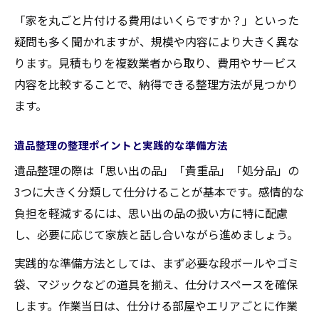
業者依頼と自力の遺品整理を費用面から比
「家を丸ごと片付ける費用はいくらですか？」といった
較
疑問も多く聞かれますが、規模や内容により大きく異な
費用を抑える遺品整理の業者選びコツ
ります。見積もりを複数業者から取り、費用やサービス
遺品整理の見積もり時に確認すべき費用項
内容を比較することで、納得できる整理方法が見つかり
目
ます。
家財の量と遺品整理費用の関係を知ろう
安心して任せられる遺品整理の実践知識
遺品整理の整理ポイントと実践的な準備方法
信頼できる遺品整理業者を見極めるポイン
遺品整理の際は「思い出の品」「貴重品」「処分品」の
ト
3つに大きく分類して仕分けることが基本です。感情的な
負担を軽減するには、思い出の品の扱い方に特に配慮
遺品整理でトラブルを回避するための注意
し、必要に応じて家族と話し合いながら進めましょう。
点
実体験に学ぶ安心の遺品整理進行術
実践的な準備方法としては、まず必要な段ボールやゴミ
袋、マジックなどの道具を揃え、仕分けスペースを確保
見積もりから作業完了までの遺品整理の流
します。作業当日は、仕分ける部屋やエリアごとに作業
れ