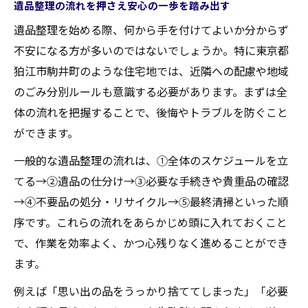
遺品整理の流れを押さえ安心の一歩を踏み出す
遺品整理を段階的に進める実践的な手順
遺品整理を始める際、何から手を付けてよいか分からず
感情に配慮した遺品整理の進め方の工夫
不安になる方が多いのではないでしょうか。特に東京都
片付けの負担を減らす遺品整理の分け方
狛江市駒井町のような住宅地では、近隣への配慮や地域
迷いがちな遺品整理で活躍する保留ボック
のごみ分別ルールも意識する必要があります。まずは全
ス活用法
体の流れを把握することで、後悔やトラブルを防ぐこと
無理なく続ける遺品整理の時間配分と休憩
ができます。
の重要性
一般的な遺品整理の流れは、①全体のスケジュールを立
家族の後悔を減らす遺品整理の進め方
てる→②遺品の仕分け→③必要な手続きや貴重品の確認
遺品整理で後悔しないための家族間の話し
→④不要品の処分・リサイクル→⑤最終清掃といった順
合い術
序です。これらの流れをあらかじめ頭に入れておくこと
残す物と処分する物の方針決定と遺品整理
で、作業を効率よく、かつ心残りなく進めることができ
感情的な対立を防ぐ遺品整理の具体的手順
ます。
思い出の品を大切に扱う遺品整理の配慮
例えば「思い出の品をうっかり捨ててしまった」「必要
親族間で共有すべき遺品整理の注意点