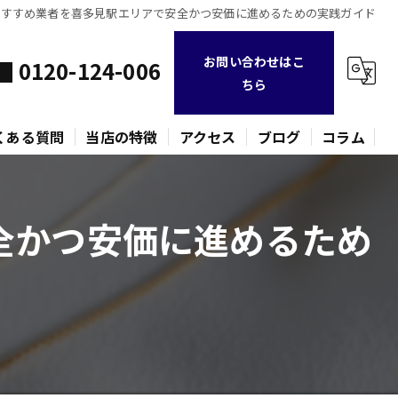
おすすめ業者を喜多見駅エリアで安全かつ安価に進めるための実践ガイド
お問い合わせはこ
0120-124-006
ちら
くある質問
当店の特徴
アクセス
ブログ
コラム
不用品
全かつ安価に進めるため
時計
金貨
バッグ
ネックレス