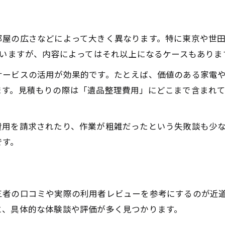
遺品整理 評判を見極める３つの視点
世田谷区 遺品整理業者の口コミ活用術
レビューを参考に遺品整理業者を選ぶコツ
屋の広さなどによって大きく異なります。特に東京や世田谷
ていますが、内容によってはそれ以上になるケースもありま
遺品整理 売却や買取サービスの利用メリット
みんなの遺品整理体験談から学ぶ選び方
サービスの活用が効果的です。たとえば、価値のある家電
ます。見積もりの際は「遺品整理費用」にどこまで含まれ
安全かつ納得できる遺品整理を実現するコツ
遺品整理でトラブルを避ける安全な依頼法
東京エリア遺品整理で納得のサービスを受ける
費用を請求されたり、作業が粗雑だったという失敗談も少
です。
遺品整理 世田谷区で信頼度を高めるポイント
遺品整理士と相談しながら進める安心の手順
遺品整理の費用とサービス内容をしっかり確認
三者の口コミや実際の利用者レビューを参考にするのが近道
と、具体的な体験談や評価が多く見つかります。