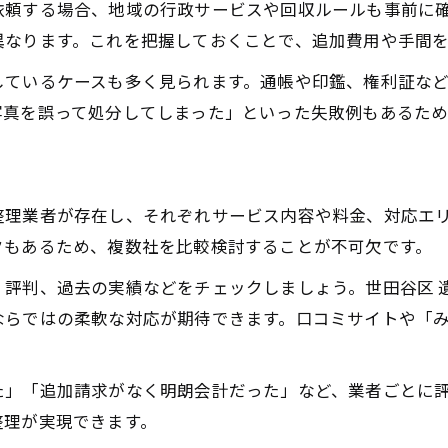
依頼する場合、地域の行政サービスや回収ルールも事前に
遺品整理の基本手順と実践的ポイント解説
異なります。これを把握しておくことで、追加費用や手間
遺品整理 世田谷区で注意したい流れと注意点
しているケースも多く見られます。通帳や印鑑、権利証な
遺品整理士による安心な仕分け方法とは
写真を誤って処分してしまった」といった失敗例もあるた
生前整理と遺品整理の違いと準備方法
遺品整理で守るべき品の選別基準を紹介
費用を抑える遺品整理の賢い進め方を徹底解説
整理業者が存在し、それぞれサービス内容や料金、対応エ
遺品整理費用を節約する見積もり比較術
クもあるため、複数社を比較検討することが不可欠です。
遺品整理 東京エリアでの費用相場を解説
・評判、過去の実績などをチェックしましょう。世田谷区 
遺品整理で追加料金を避けるための対策
ならではの柔軟な対応が期待できます。口コミサイトや「
みんなの遺品整理サービスで費用を抑えるコツ
。
口コミで評判の遺品整理業者を賢く活用
た」「追加請求がなく明朗会計だった」など、業者ごとに
評判の良い遺品整理を選ぶ際のポイントとは
整理が実現できます。