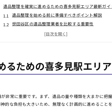
遺品整理を確実に進めるための喜多見駅エリア最新ガイ
遺品整理を始める前に準備すべきポイント解説
世田谷区の遺品整理業者を比較する重要性
遺品整理の費用と東京エリアの相場を知る
遺品整理で評判の良い業者選びのコツ
遺品整理士資格を持つ安心業者の見極め方
信頼性重視なら遺品整理の選び方も要チェック
めるための喜多見駅エリア
遺品整理の口コミや評判を徹底的に調査
世田谷区 遺品整理業者選定の具体的手順
関東圏の遺品整理サービス選びのポイント
遺品整理 東京で信頼できる対応を求めるには
備が非常に重要です。まず、遺品の量や種類を大まかに把
遺品整理のレビューを活かした選択方法
精神的な負担も大きいため、無理なく計画的に進めること
大切な品々を守る遺品整理の基礎知識と手順