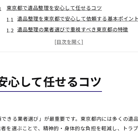
東京都で遺品整理を安心して任せるコツ
遺品整理を東京都で安心して依頼する基本ポイン
遺品整理の業者選びで重視すべき東京都の特徴
遺品整理の費用相場と東京都で賢く頼む方法
東京都でおすすめの遺品整理業者の見極め方
遺品整理の口コミやランキングを東京都で活用
失敗しない東京都の遺品整理業者選び
安心して任せるコツ
遺品整理で優良業者を東京都で選ぶ判断基準
東京都の遺品整理業者比較と口コミ活用法
遺品整理業者ランキングから見る東京都の傾向
遺品整理でトラブルを防ぐ東京都のポイント
頼できる業者選び」が最重要です。東京都内には多くの遺
東京都で遺品整理の明朗会計を確認する方法
業者を選ぶことで、精神的・身体的な負担を軽減し、トラ
優良な遺品整理業者を見抜くポイント