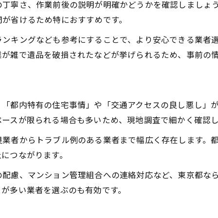
の丁寧さ、作業前後の説明が明確かどうかを確認しましょ
遺品整理の優良業者を東京都で見分けるコツ
間が省けるため特におすすめです。
遺品整理の大手と中小業者の違いとは
ランキングなども参考にすることで、より安心できる業者
口コミやランキングで遺品整理業者を比較
業が雑で遺品を破損されたなどが挙げられるため、事前の
遺品整理のトラブル事例と東京都での対策
遺品整理で安心できる東京都の業者特徴
遺品整理で気をつけたい東京の注意点
、「都内特有の住宅事情」や「交通アクセスの良し悪し」
遺品整理を東京都で進める際の注意ポイント
ペースが限られる場合も多いため、現地調査で細かく確認
遺品整理のトラブル回避術と東京都特有の事例
良業者からトラブル例のある業者まで幅広く存在します。
東京都の遺品整理で多い失敗と対策方法
止につながります。
遺品整理業者との契約時に東京都で確認すべき点
の配慮、マンション管理組合への連絡対応など、東京都な
東京都で遺品整理の見積もりを取る際の注意点
」が多い業者を選ぶのも有効です。
買取対応も安心な遺品整理の進め方