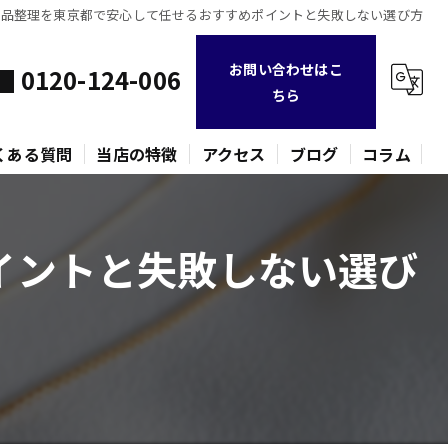
遺品整理を東京都で安心して任せるおすすめポイントと失敗しない選び方
お問い合わせはこ
0120-124-006
ちら
くある質問
当店の特徴
アクセス
ブログ
コラム
不用品
イントと失敗しない選び
時計
金貨
バッグ
ネックレス