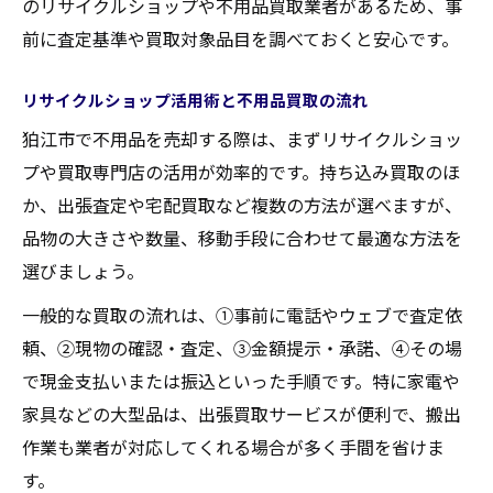
のリサイクルショップや不用品買取業者があるため、事
不用品を効率よく現金化する実践法
前に査定基準や買取対象品目を調べておくと安心です。
不用品を即日現金化する出張買取の手順
リサイクルショップ活用術と不用品買取の流れ
買取と回収を同時依頼するメリットと流れ
狛江市で不用品を売却する際は、まずリサイクルショッ
家電や家具の不用品をお得に売るコツ
プや買取専門店の活用が効率的です。持ち込み買取のほ
リサイクルショップへの持込みと出張査定
か、出張査定や宅配買取など複数の方法が選べますが、
比較
品物の大きさや数量、移動手段に合わせて最適な方法を
不用品買取でトラブルを防ぐポイント
選びましょう。
忙しい方におすすめの不用品活用術
一般的な買取の流れは、①事前に電話やウェブで査定依
不用品を短時間で売却する時短テクニック
頼、②現物の確認・査定、③金額提示・承諾、④その場
出張査定を活用し手間なく不用品を処分
で現金支払いまたは振込といった手順です。特に家電や
LINEやメールで簡単査定を依頼する方法
家具などの大型品は、出張買取サービスが便利で、搬出
リサイクルショップの即日対応メリット
作業も業者が対応してくれる場合が多く手間を省けま
す。
不用品の買取査定を効率化するコツ