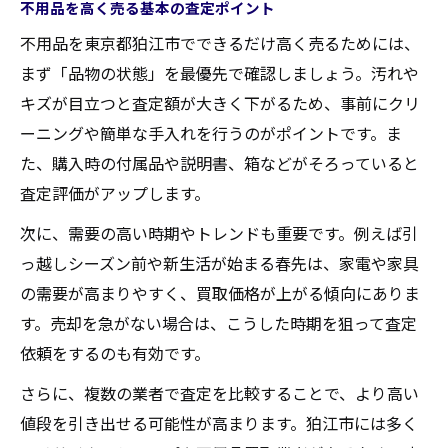
不用品を高く売る基本の査定ポイント
不用品を効率よく仕分ける査定のポイント
不用品を東京都狛江市でできるだけ高く売るためには、
買取業者に依頼するタイミングと流れを解
まず「品物の状態」を最優先で確認しましょう。汚れや
説
キズが目立つと査定額が大きく下がるため、事前にクリ
家電や家具の不用品を安全に搬出するコツ
ーニングや簡単な手入れを行うのがポイントです。ま
リサイクルショップを賢く活用した売却法
た、購入時の付属品や説明書、箱などがそろっていると
査定額を上げる東京都狛江市の秘訣
査定評価がアップします。
不用品の状態を整えて査定額をアップする
次に、需要の高い時期やトレンドも重要です。例えば引
方法
っ越しシーズン前や新生活が始まる春先は、家電や家具
人気の家電や家具は高価買取のチャンス
の需要が高まりやすく、買取価格が上がる傾向にありま
リサイクルショップ選びで査定額が変わる
す。売却を急がない場合は、こうした時期を狙って査定
理由
依頼をするのも有効です。
見落としがちな不用品も査定対象にするコ
さらに、複数の業者で査定を比較することで、より高い
ツ
値段を引き出せる可能性が高まります。狛江市には多く
複数業者で比較して不用品の価値を最大化