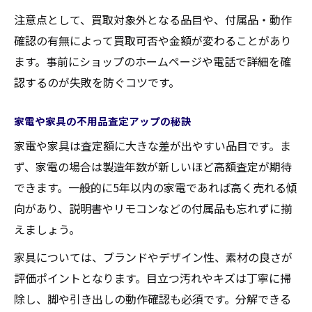
売却益を得る不用品査定の新常識
注意点として、買取対象外となる品目や、付属品・動作
不用品を現金化する最新リサイクル事情
確認の有無によって買取可否や金額が変わることがあり
ます。事前にショップのホームページや電話で詳細を確
家電や家具の買取で生活を豊かにする方法
認するのが失敗を防ぐコツです。
狛江市の不用品買取トレンドと注目ポイン
ト
家電や家具の不用品査定アップの秘訣
売却益を最大化する不用品査定のコツ
家電や家具は査定額に大きな差が出やすい品目です。ま
出張買取を活用した賢い不用品処分法
ず、家電の場合は製造年数が新しいほど高額査定が期待
できます。一般的に5年以内の家電であれば高く売れる傾
向があり、説明書やリモコンなどの付属品も忘れずに揃
えましょう。
家具については、ブランドやデザイン性、素材の良さが
評価ポイントとなります。目立つ汚れやキズは丁寧に掃
除し、脚や引き出しの動作確認も必須です。分解できる