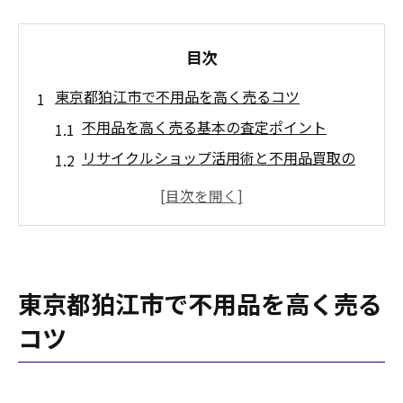
目次
東京都狛江市で不用品を高く売るコツ
不用品を高く売る基本の査定ポイント
リサイクルショップ活用術と不用品買取の
流れ
家電や家具の不用品査定アップの秘訣
出張買取で不用品を効率的に現金化する方
法
東京都狛江市で不用品を高く売る
狛江市で信頼できる不用品買取業者の選び
方
コツ
引越し時に役立つ不用品査定の流れ
引越し前の不用品買取準備と整理手順